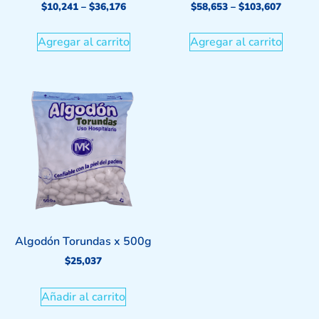
$
10,241
–
$
36,176
$
58,653
–
$
103,607
Agregar al carrito
Agregar al carrito
Algodón Torundas x 500g
$
25,037
Añadir al carrito